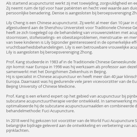
Als startend acupuncturist werkt zij met toewijding, zorgvuldigheid en e
Zij neemt ruim de tijd voor haar patiënten en hecht veel waarde aan du
persoonlijke benadering. Denise is aangesloten bij beroepsvereniging Z
Lily Cheng is een Chinese acupuncturist. Zij werkt al meer dan 10 jaar in d
afgestudeerd aan de Shenzhou Universiteit voor Traditionele Chinese G
heeft ze zich toegelegd op de behandeling van vrouwenziekten met ac
stoornissen, stofwisselings- en obesitasproblemen, menstruatie- en m
van twee kinderen is Lily bijzonder geïnteresseerd in de opmerkelijke e
vruchtbaarheidsbehandelingen. Lily is een betrouwbare vrouwelijke acu
Lily is aangesloten bij beroepsvereniging Zhong.
Prof. Kang studeerde in 1983 af in de Traditionele Chinese Geneeskunde a
zijn komst naar Europa in 1998 was hij werkzaam als professor aan dezelf
samenwerkt met het Dongzhimen Ziekenhuis in Beijing.
Hij is specialist in Chinese acupunctuur en heeft meer dan 40 jaar klinisch
Europa. Daarnaast was hij gedurende vele jaren vicevoorzitter van de E
Beijing University of Chinese Medicine.
Prof. Kang is een erkend expert op het gebied van acupunctuur bij pijnbes
subcutane acupunctuurtherapie verder ontwikkeld. In samenwerking m
optimaliseerde hij de subcutane acupunctuurnaalden en combineerde d
behandelmethode: Fuci Acupuncture.
In 2018 werd hij gekozen tot voorzitter van de World Fuci Acupuncture So
belangrijke bijdrage geleverd aan de ontwikkeling en verbetering van a
pijnklachten.