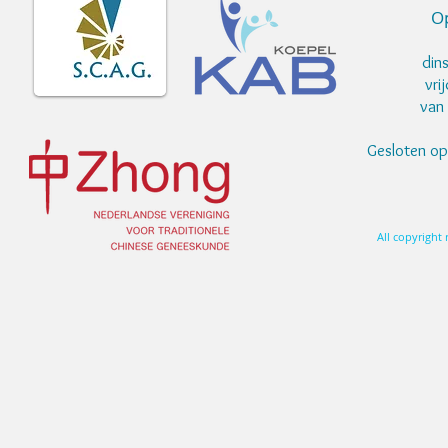
Op
din
vri
van 
Gesloten o
All copyright 