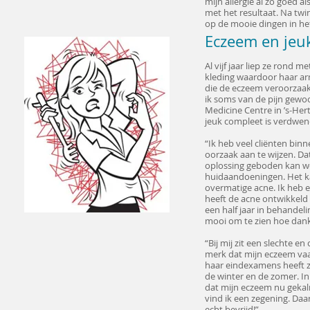
mijn allergie al zo goed 
met het resultaat. Na twi
op de mooie dingen in het
Eczeem en jeu
Al vijf jaar liep ze rond
kleding waardoor haar ar
die de eczeem veroorzaakt
ik soms van de pijn gewo
Medicine Centre in ’s-He
jeuk compleet is verdwene
“Ik heb veel cliënten bin
oorzaak aan te wijzen. Da
oplossing geboden kan w
huidaandoeningen. Het ka
overmatige acne. Ik heb e
heeft de acne ontwikkeld i
een half jaar in behandel
mooi om te zien hoe dankb
“Bij mij zit een slechte e
merk dat mijn eczeem vaak
haar eindexamens heeft ze
de winter en de zomer. In 
dat mijn eczeem nu gekalm
vind ik een zegening. Daa
echt bevrijd!”