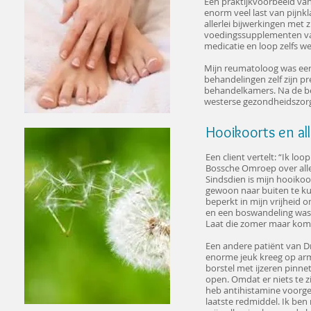
Een praktijkvoorbeeld va
enorm veel last van pijnk
allerlei bijwerkingen met
voedingssupplementen van 
medicatie en loop zelfs w
Mijn reumatoloog was eers
behandelingen zelf zijn pr
behandelkamers. Na de beh
westerse gezondheidszorg
Hooikoorts en all
Een client vertelt: “Ik loo
Bossche Omroep over aller
Sindsdien is mijn hooikoor
gewoon naar buiten te ku
beperkt in mijn vrijheid 
en een boswandeling was ni
Laat die zomer maar kom
Een andere patiënt van Dr
enorme jeuk kreeg op arme
borstel met ijzeren pinne
open. Omdat er niets te z
heb antihistamine voorge
laatste redmiddel. Ik be