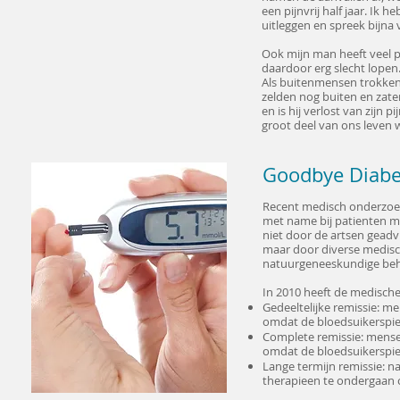
een pijnvrij half jaar. Ik
uitleggen en spreek bijna
Ook mijn man heeft veel pr
daardoor erg slecht lopen.
Als buitenmensen trokken 
zelden nog buiten en zat
en is hij verlost van zijn 
groot deel van ons leven w
Goodbye Diabe
Recent medisch onderzoek s
met name bij patienten me
niet door de artsen geadvi
maar door diverse medisc
natuurgeneeskundige beha
In 2010 heeft de medische
Gedeeltelijke remissie: m
omdat de bloedsuikerspieg
Complete remissie: mensen
omdat de bloedsuikerspieg
Lange termijn remissie: n
therapieen te ondergaan 