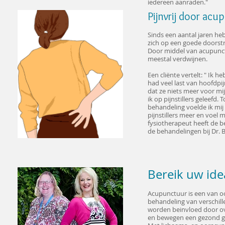
iedereen aanraden."
Pijnvrij door acu
Sinds een aantal jaren he
zich op een goede doorstr
Door middel van acupunct
meestal verdwijnen.
Een cliënte vertelt: " Ik 
had veel last van hoofdpi
dat ze niets meer voor mi
ik op pijnstillers geleefd.
behandeling voelde ik mij 
pijnstillers meer en voel 
fysiotherapeut heeft de 
de behandelingen bij Dr. B
Bereik uw ide
Acupunctuur is een van oo
behandeling van verschille
worden beinvloed door ove
en bewegen een gezond ge