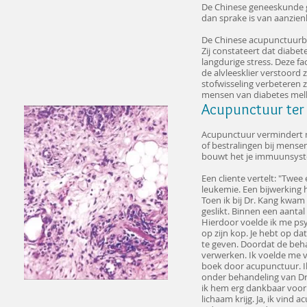
De Chinese geneeskunde gaa
dan sprake is van aanzienl
De Chinese acupunctuurbeh
Zij constateert dat diabet
langdurige stress. Deze f
de alvleesklier verstoord
stofwisseling verbeteren z
mensen van diabetes melli
Acupunctuur ter 
Acupunctuur vermindert m
of bestralingen bij mense
bouwt het je immuunsyst
Een cliente vertelt: "Twe
leukemie. Een bijwerking h
Toen ik bij Dr. Kang kwa
geslikt. Binnen een aant
Hierdoor voelde ik me ps
op zijn kop. Je hebt op d
te geven. Doordat de beha
verwerken. Ik voelde me ve
boek door acupunctuur. Ik 
onder behandeling van Dr.
ik hem erg dankbaar voor
lichaam krijg. Ja, ik vin