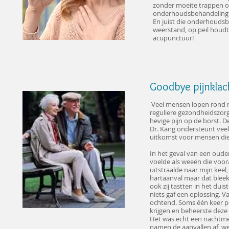
zonder moeite trappen op
onderhoudsbehandeling w
En juist die onderhoudsbe
weerstand, op peil houdt 
acupunctuur!
Goodbye pijnklac
Veel mensen lopen rond me
reguliere gezondheidszorg 
hevige pijn op de borst. D
Dr. Kang ondersteunt veel 
uitkomst voor mensen die
In het geval van een ouder
voelde als weeën die voo
uitstraalde naar mijn keel,
hartaanval maar dat bleek
ook zij tastten in het dui
niets gaf een oplossing. 
ochtend. Soms één keer pe
krijgen en beheerste deze 
Het was echt een nachtmerr
namen de aanvallen af, wer