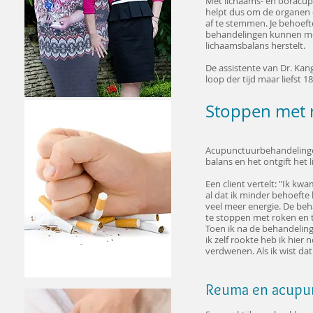
Met lichaams- en ooracup
helpt dus om de organen 
af te stemmen. Je behoeft
behandelingen kunnen men
lichaamsbalans herstelt.
De assistente van Dr. Kang
loop der tijd maar liefst 18
Stoppen met 
Acupunctuurbehandelingen
balans en het ontgift het
Een client vertelt: "Ik kw
al dat ik minder behoefte
veel meer energie. De be
te stoppen met roken en 
Toen ik na de behandeling
ik zelf rookte heb ik hie
verdwenen. Als ik wist da
Reuma en acupu