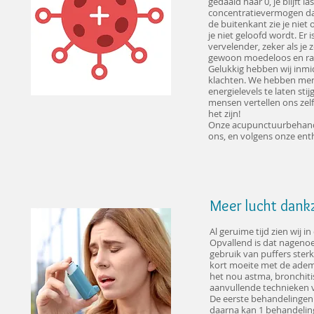
gedaald naar 0, je blijft 
concentratievermogen daa
de buitenkant zie je niet
je niet geloofd wordt. E
vervelender, zeker als je 
gewoon moedeloos en ra
Gelukkig hebben wij inmi
klachten. We hebben me
energielevels te laten st
mensen vertellen ons zel
het zijn!
Onze acupunctuurbehande
ons, en volgens onze enth
Meer lucht dank
Al geruime tijd zien wij
Opvallend is dat nagenoe
gebruik van puffers sterk
kort moeite met de ademh
het nou astma, bronchiti
aanvullende technieken v
De eerste behandelingen 
daarna kan 1 behandeling 